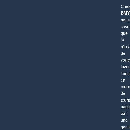
Che
BMY
nous
savo
que
la
réuss
de
votre
Paris 13ème
inve
Appartement
4 pièces
6 personnes
immo
en
meub
de
tour
pass
par
une
gest