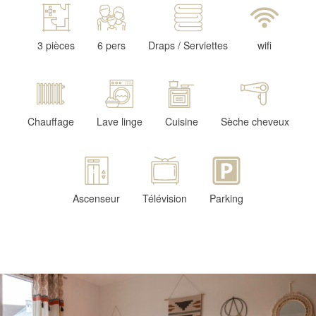
3 pièces
6 pers
Draps / Serviettes
wifi
Chauffage
Lave linge
Cuisine
Sèche cheveux
Ascenseur
Télévision
Parking