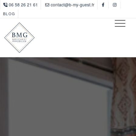
06 58 26 21 61
contact@b-my-guest.fr
BLOG