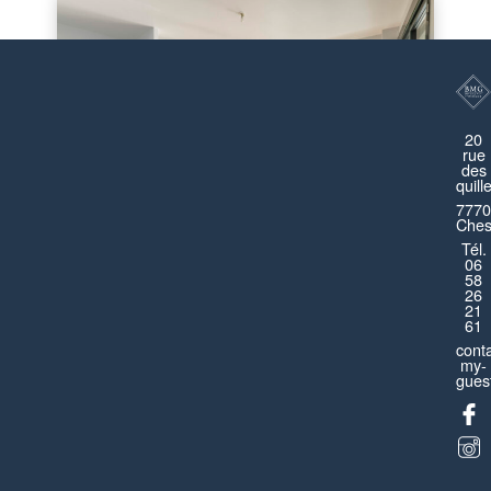
20
rue
des
quill
7770
Ches
Tél.
06
Dreamland Disneyland
58
26
21
Montévrain
61
cont
Appartement
4 pièces
8 personnes
my-
guest