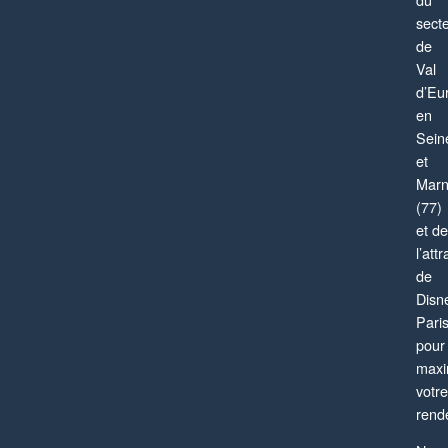
sect
de
Val
d’Eu
en
Sein
et
Mar
(77)
et de
l’attr
de
Disn
Pari
pour
maxi
votre
rend