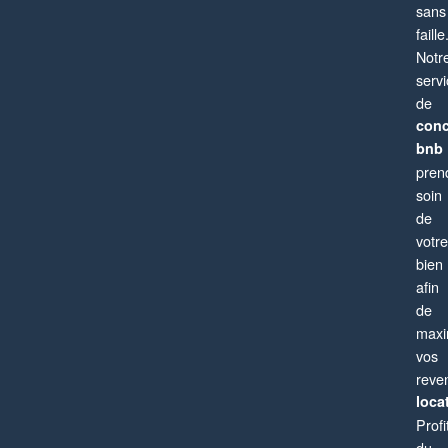
sans
faille
Notr
serv
de
conc
bnb
pren
soin
de
votre
bien
afin
de
maxi
vos
reve
locat
Profi
du