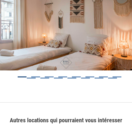
1
2
3
4
5
6
7
8
9
10
11
12
13
14
15
Autres locations qui pourraient vous intéresser