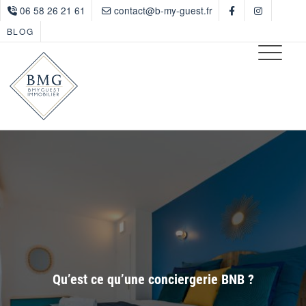
06 58 26 21 61
contact@b-my-guest.fr
BLOG
Qu’est ce qu’une conciergerie BNB ?