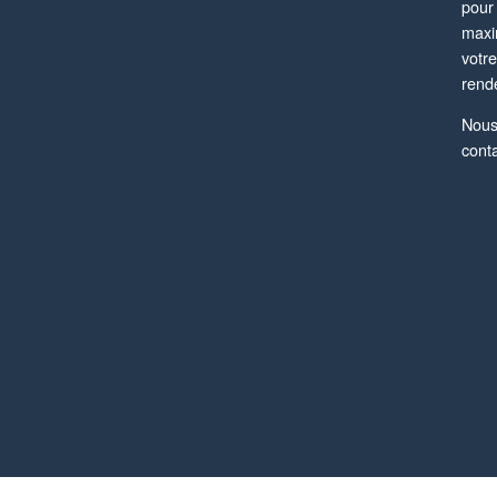
pour
maxi
votre
rend
Nou
cont