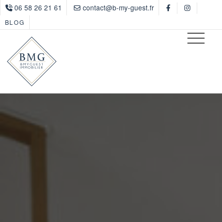
06 58 26 21 61
contact@b-my-guest.fr
BLOG