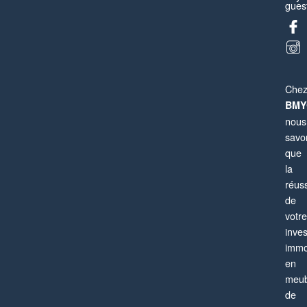
guest
Che
BMY
nous
savo
que
la
réuss
de
votre
inve
immo
en
meub
de