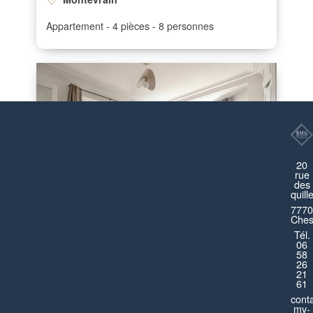
Appartement
4 pièces
8 personnes
20
rue
des
quill
7770
Ches
Tél.
06
58
Paris 13ème
26
21
Appartement
4 pièces
6 personnes
61
cont
my-