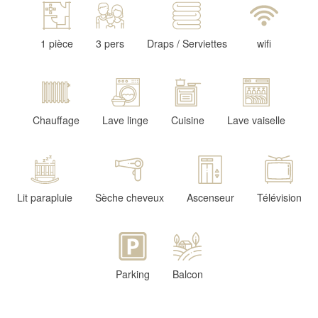
1 pièce
3 pers
Draps / Serviettes
wifi
Chauffage
Lave linge
Cuisine
Lave vaiselle
Lit parapluie
Sèche cheveux
Ascenseur
Télévision
Parking
Balcon