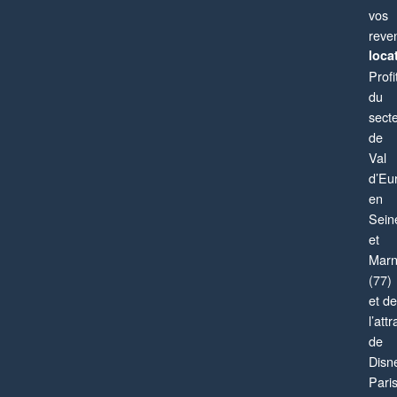
vos
reve
locat
Profi
du
sect
de
Val
d’Eu
en
Sein
et
Mar
(77)
et de
l’attr
de
Disn
Pari