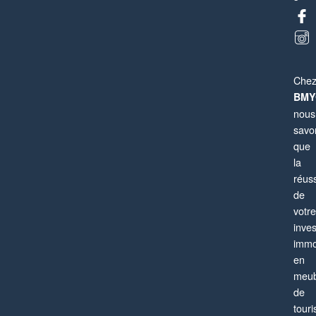
Che
BMY
nous
savo
que
la
réuss
de
votre
Paris 13ème
inve
Appartement
4 pièces
6 personnes
immo
en
meub
de
tour