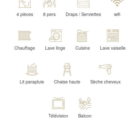
4 pièces
8 pers
Draps / Serviettes
wifi
Chauffage
Lave linge
Cuisine
Lave vaiselle
Lit parapluie
Chaise haute
Sèche cheveux
Télévision
Balcon