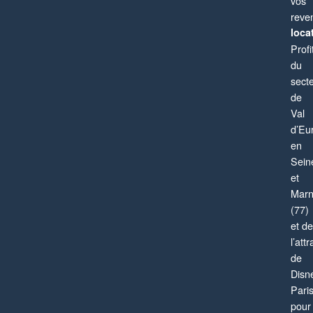
vos
reve
locat
Profi
du
sect
de
Val
d’Eu
en
Sein
et
Mar
(77)
et de
l’attr
de
Disn
Pari
pour