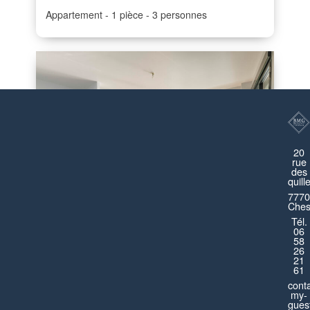
Appartement
1 pièce
3 personnes
20
rue
des
quill
7770
Ches
Tél.
06
Dreamland Disneyland
58
26
21
Montévrain
61
cont
Appartement
4 pièces
8 personnes
my-
guest