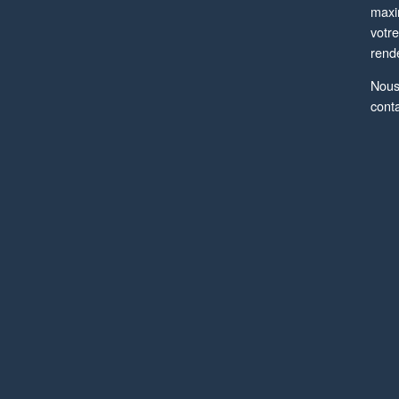
maxi
votre
rend
Nou
cont