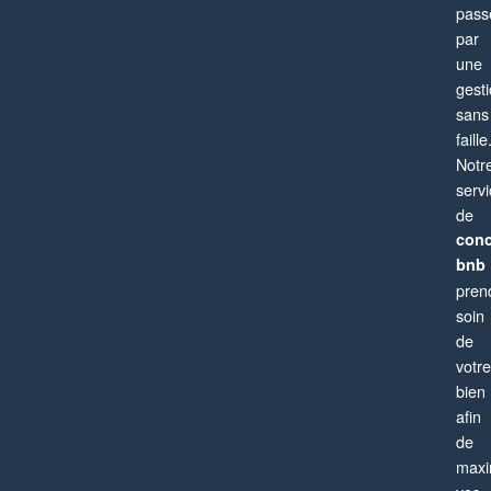
pass
par
une
gest
sans
faille
Notr
serv
de
conc
bnb
pren
soin
de
votre
bien
afin
de
maxi