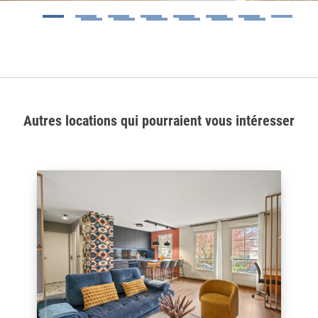
1
2
3
4
5
6
7
8
9
10
11
12
13
14
Autres locations qui pourraient vous intéresser