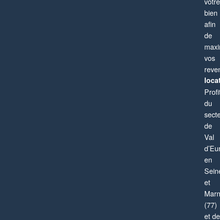
votre
bien
afin
de
maxi
vos
reve
locat
Profi
du
sect
de
Val
d’Eu
en
Sein
et
Mar
(77)
et de