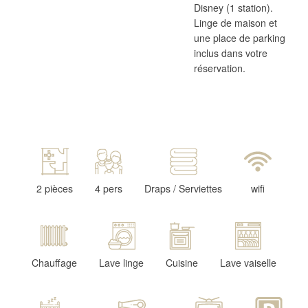
Disney (1 station).
Linge de maison et
une place de parking
inclus dans votre
réservation.
2 pièces
4 pers
Draps / Serviettes
wifi
Chauffage
Lave linge
Cuisine
Lave vaiselle