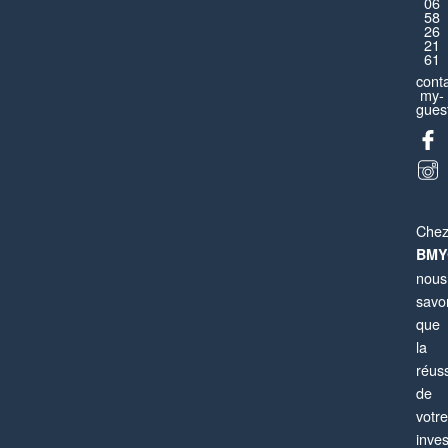
06
Dreamland Disneyland
58
26
21
Montévrain
61
cont
Appartement
4 pièces
8 personnes
my-
guest
Che
BMY
nous
savo
que
la
réuss
de
votre
Paris 13ème
inve