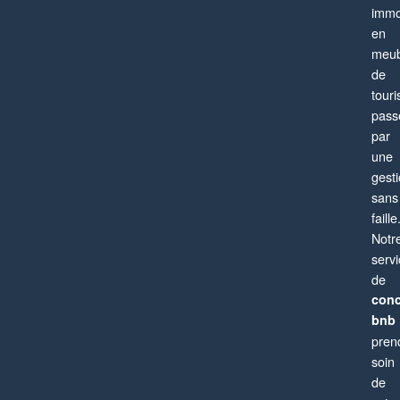
Appartement
4 pièces
6 personnes
immo
en
meub
de
tour
pass
par
une
gest
sans
faille
Notr
serv
de
conc
bnb
pren
soin
de