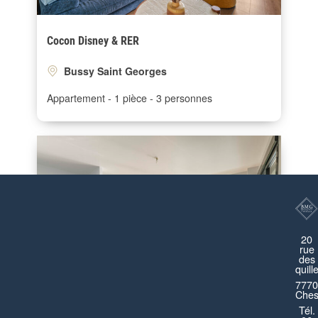
Cocon Disney & RER
Bussy Saint Georges
Appartement
1 pièce
3 personnes
20
rue
des
quill
7770
Ches
Tél.