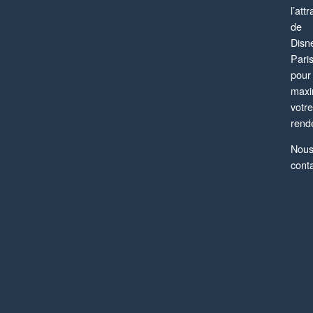
l’attr
de
Disn
Pari
pour
maxi
votre
rend
Nou
cont