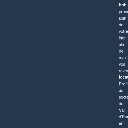
bnb
pren
soin
de
votre
bien
afin
de
maxi
vos
reve
locat
Profi
du
sect
de
Val
d’Eu
en