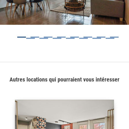
1
2
3
4
5
6
7
8
9
10
11
12
13
14
15
Autres locations qui pourraient vous intéresser