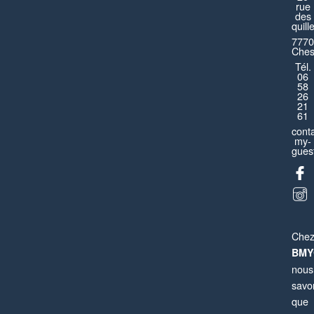
rue
des
quill
7770
Ches
Tél.
06
Dreamland Disneyland
58
26
21
Montévrain
61
cont
Appartement
4 pièces
8 personnes
my-
guest
Che
BMY
nous
savo
que