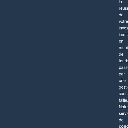
la
réuss
de
votre
Paris 13ème
inve
Appartement
4 pièces
6 personnes
immo
en
meub
de
tour
pass
par
une
gest
sans
faille
Notr
serv
de
conc