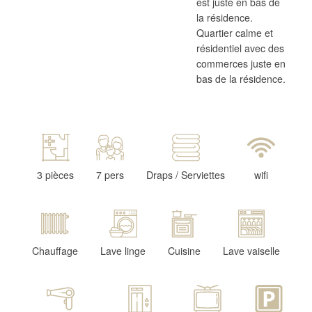
est juste en bas de
la résidence.
Quartier calme et
résidentiel avec des
commerces juste en
bas de la résidence.
3 pièces
7 pers
Draps / Serviettes
wifi
Chauffage
Lave linge
Cuisine
Lave vaiselle