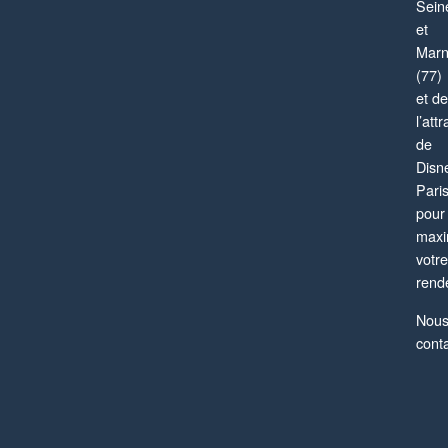
Sein
et
Mar
(77)
et de
l’attr
de
Disn
Pari
pour
maxi
votre
rend
Nou
cont