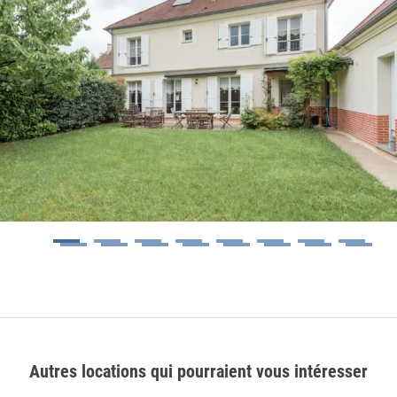
1
2
3
4
5
6
7
8
9
10
11
12
13
14
15
16
Autres locations qui pourraient vous intéresser