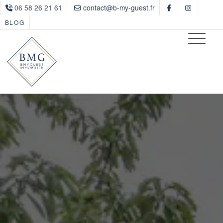
06 58 26 21 61
contact@b-my-guest.fr
BLOG