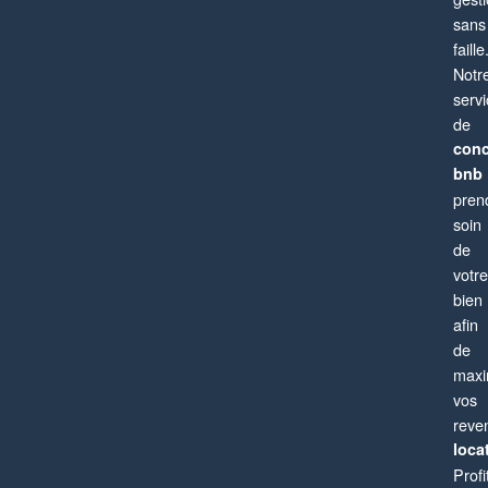
sans
faille
Notr
serv
de
conc
bnb
pren
soin
de
votre
bien
afin
de
maxi
vos
reve
locat
Profi