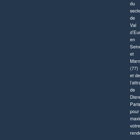
du
sect
de
Val
d’Eu
en
Sein
et
Mar
(77)
et de
l’attr
de
Disn
Pari
pour
maxi
votre
rend