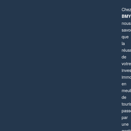
Che
BMY
nous
savo
que
la
réuss
de
votre
Paris 13ème
inve
Appartement
4 pièces
6 personnes
immo
en
meub
de
tour
pass
par
une
gest