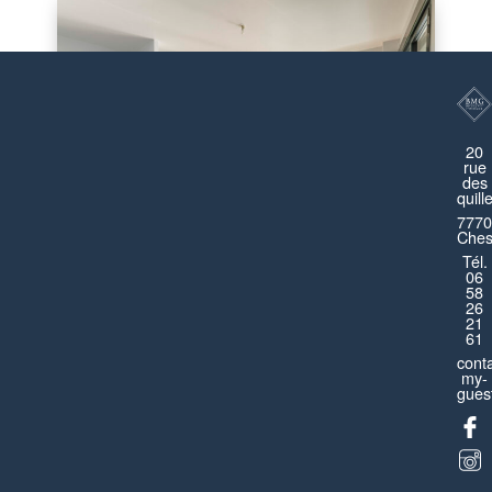
20
rue
des
quill
7770
Ches
Tél.
06
Dreamland Disneyland
58
26
21
Montévrain
61
cont
Appartement
4 pièces
8 personnes
my-
guest