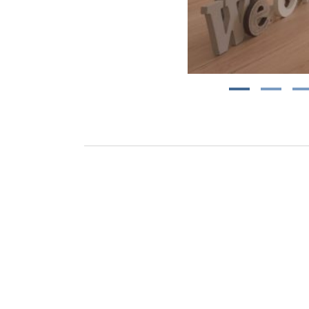
1
2
3
Aut