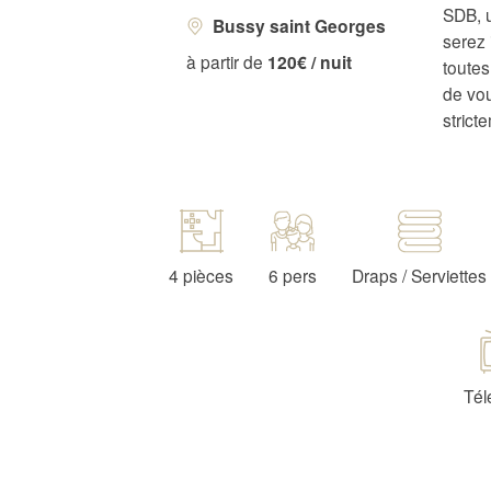
SDB, u
Bussy saint Georges
serez 
à partir de
120€ / nuit
toute
de vou
strict
4 pièces
6 pers
Draps / Serviettes
Tél