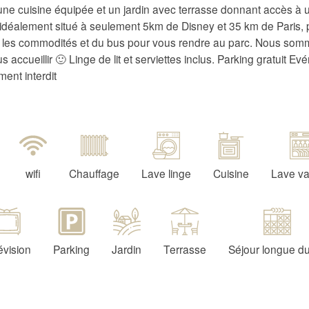
ne cuisine équipée et un jardin avec terrasse donnant accès à 
idéalement situé à seulement 5km de Disney et 35 km de Paris,
s les commodités et du bus pour vous rendre au parc. Nous som
s accueillir 🙂 Linge de lit et serviettes inclus. Parking gratuit E
ement interdit
wifi
Chauffage
Lave linge
Cuisine
Lave va
évision
Parking
Jardin
Terrasse
Séjour longue d