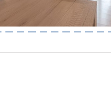
4
5
6
7
8
9
10
11
12
res locations qui pourraient vous intére