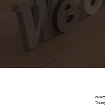
Venez 
Disne