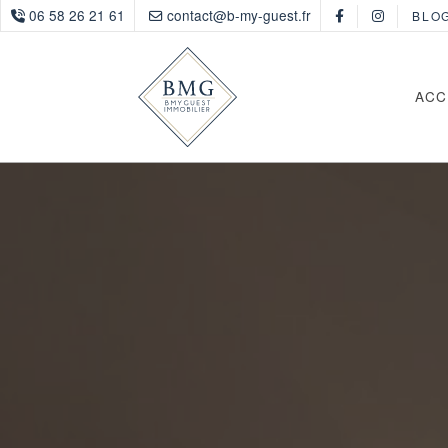
06 58 26 21 61
contact@b-my-guest.fr
BLO
ACC