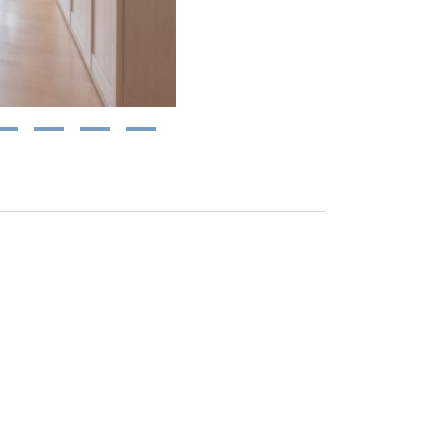
13
14
15
16
sser