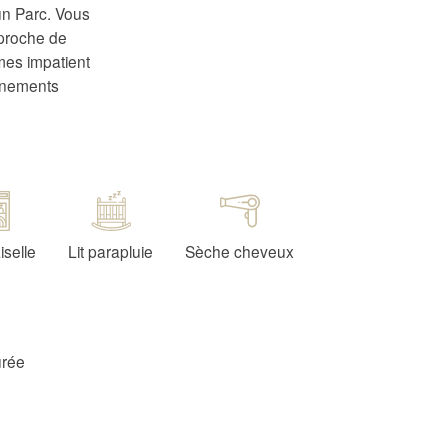
un Parc. Vous
 proche de
mes impatient
vénements
iselle
Lit parapluie
Sèche cheveux
urée