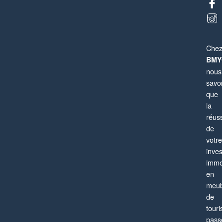
Che
BMY
nous
savo
que
la
réuss
de
votre
Paris 13ème
inve
Appartement
4 pièces
6 personnes
immo
en
meub
de
tour
pass