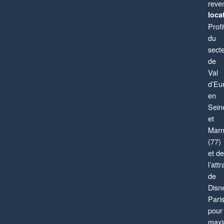
reve
locat
Profi
du
sect
de
Val
d’Eu
en
Sein
et
Mar
(77)
et de
l’attr
de
Disn
Pari
pour
maxi