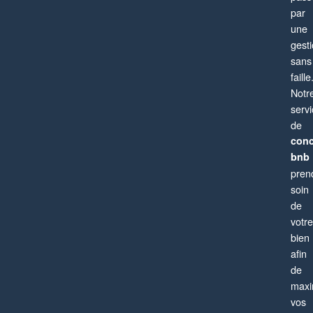
par
une
gest
sans
faille
Notr
serv
de
conc
bnb
pren
soin
de
votre
bien
afin
de
maxi
vos