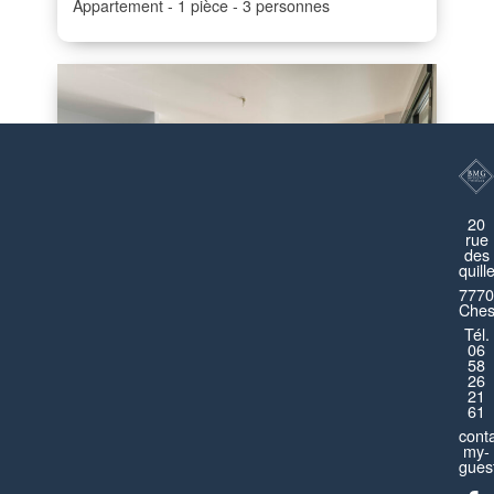
Appartement
1 pièce
3 personnes
20
rue
des
quill
7770
Ches
Tél.
06
Dreamland Disneyland
58
26
21
Montévrain
61
cont
Appartement
4 pièces
8 personnes
my-
guest