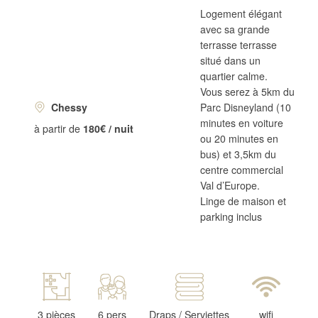
Logement élégant
avec sa grande
terrasse terrasse
situé dans un
quartier calme.
Vous serez à 5km du
Chessy
Parc Disneyland (10
minutes en voiture
à partir de
180€ / nuit
ou 20 minutes en
bus) et 3,5km du
centre commercial
Val d’Europe.
Linge de maison et
parking inclus
3 pièces
6 pers
Draps / Serviettes
wifi