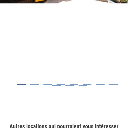
1
2
3
4
5
6
7
8
9
10
11
Autres locations qui pourraient vous intéresser