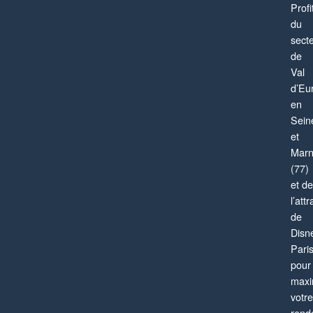
Profi
du
sect
de
Val
d’Eu
en
Sein
et
Mar
(77)
et de
l’attr
de
Disn
Pari
pour
maxi
votre
rend