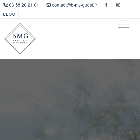
06 58 26 21 61
contact@b-my-guest.fr
BLOG