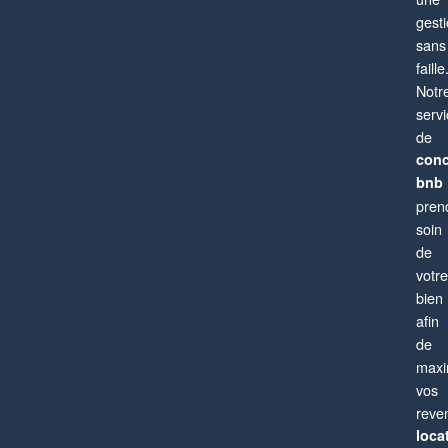
gest
sans
faille
Notr
serv
de
conc
bnb
pren
soin
de
votre
bien
afin
de
maxi
vos
reve
locat