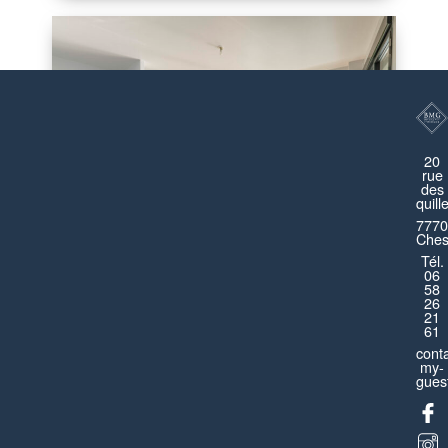
20
rue
des
quill
7770
Ches
Tél.
06
Dreamland Disneyland
58
26
21
Montévrain
61
cont
Appartement
4 pièces
8 personnes
my-
guest