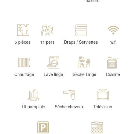
maison.
5 pièces
11 pers
Draps / Serviettes
wifi
Chauffage
Lave linge
Sèche Linge
Cuisine
Lit parapluie
Sèche cheveux
Télévision