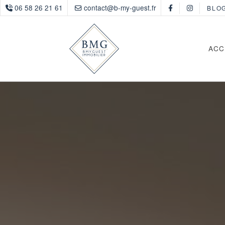
06 58 26 21 61
contact@b-my-guest.fr
BLO
ACC