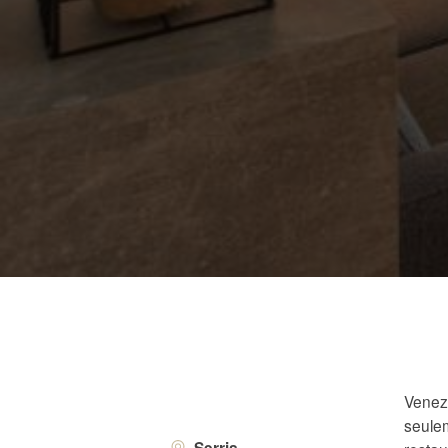
Venez 
seulem
Serris