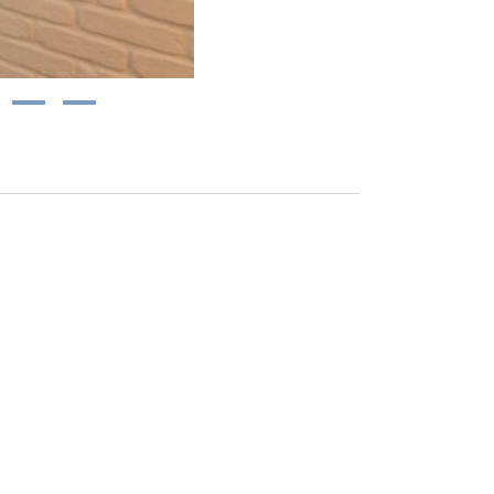
12
13
sser