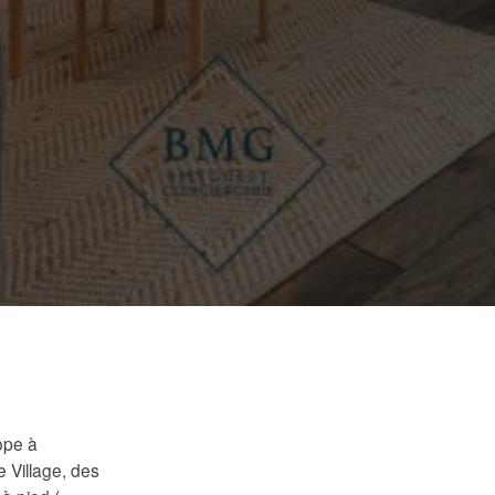
ope à
 Village, des