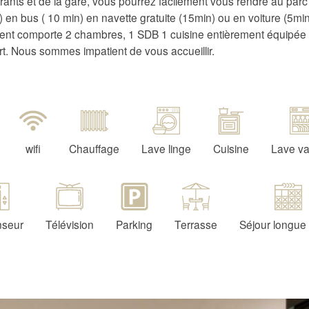
rants et de la gare, vous pourrez facilement vous rendre au parc 
 en bus ( 10 min) en navette gratuite (15min) ou en voiture (5min
ent comporte 2 chambres, 1 SDB 1 cuisine entièrement équipée 
t. Nous sommes impatient de vous accueillir.
wifi
Chauffage
Lave linge
Cuisine
Lave va
nseur
Télévision
Parking
Terrasse
Séjour longue