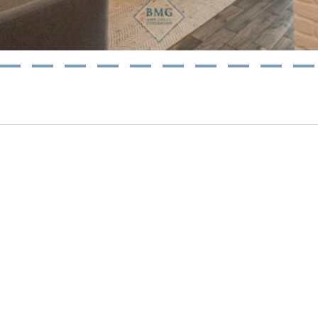
2
3
4
5
6
7
8
9
10
11
res locations qui pourraient vous intére