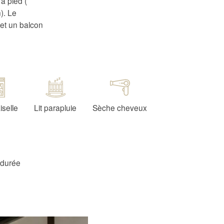
à pied (
). Le
et un balcon
iselle
Lit parapluie
Sèche cheveux
 durée