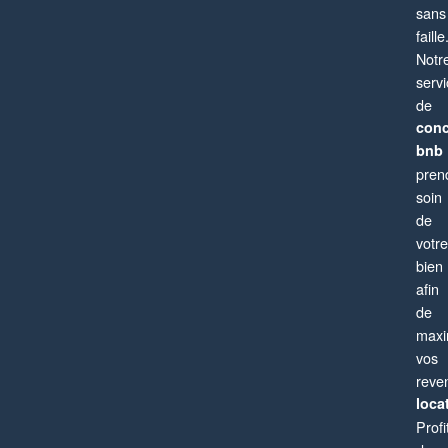
sans
faille
Notr
serv
de
conc
bnb
pren
soin
de
votre
bien
afin
de
maxi
vos
reve
locat
Profi