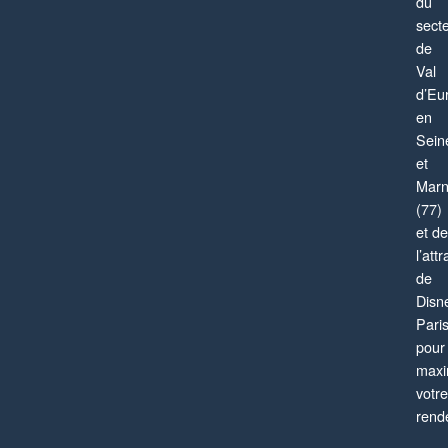
du
sect
de
Val
d’Eu
en
Sein
et
Mar
(77)
et de
l’attr
de
Disn
Pari
pour
maxi
votre
rend