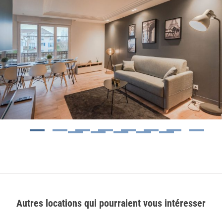
1
2
3
4
5
6
7
8
9
10
11
12
13
Autres locations qui pourraient vous intéresser