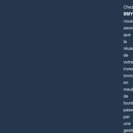
Che
BMY
nous
savo
que
la
réuss
de
votre
Paris 13ème
inve
Appartement
4 pièces
6 personnes
immo
en
meub
de
tour
pass
par
une
gest