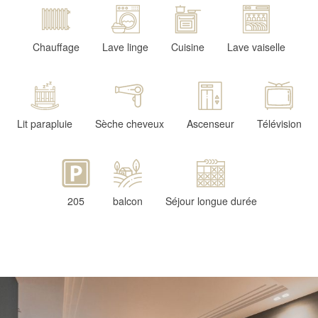
Chauffage
Lave linge
Cuisine
Lave vaiselle
Lit parapluie
Sèche cheveux
Ascenseur
Télévision
205
balcon
Séjour longue durée