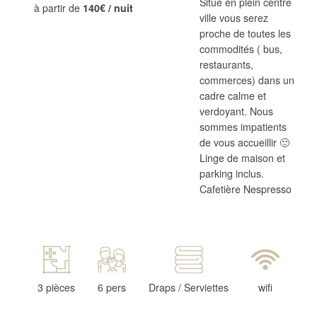
Situé en plein centre
à partir de
140€ / nuit
ville vous serez
proche de toutes les
commodités ( bus,
restaurants,
commerces) dans un
cadre calme et
verdoyant. Nous
sommes impatients
de vous accueillir 🙂
Linge de maison et
parking inclus.
Cafetière Nespresso
3 pièces
6 pers
Draps / Serviettes
wifi