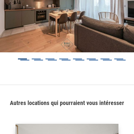
1
2
3
4
5
6
7
8
9
10
11
12
13
14
15
16
Autres locations qui pourraient vous intéresser