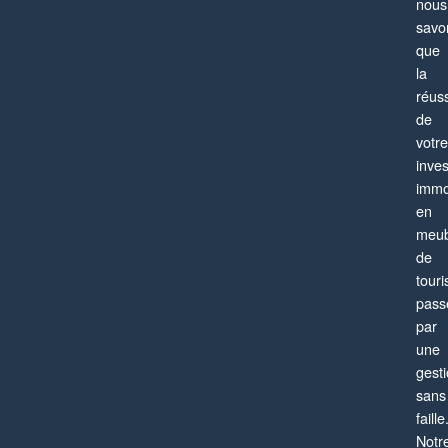
nous
savo
que
la
réuss
de
votre
Paris 13ème
inve
Appartement
4 pièces
6 personnes
immo
en
meub
de
tour
pass
par
une
gest
sans
faille
Notr