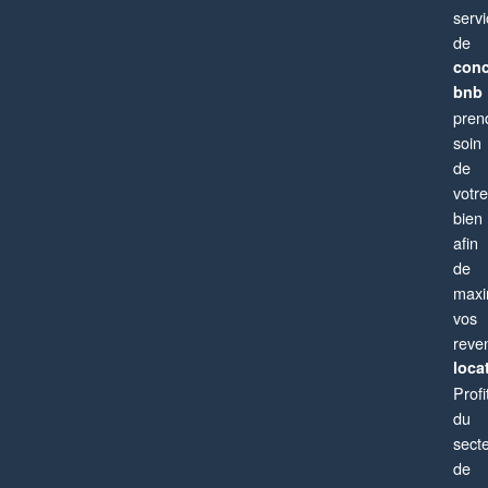
serv
de
conc
bnb
pren
soin
de
votre
bien
afin
de
maxi
vos
reve
locat
Profi
du
sect
de