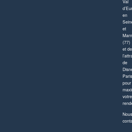
Val
d’Eu
en
Sein
et
Mar
(77)
et de
l’attr
de
Disn
Pari
pour
maxi
votre
rend
Nou
cont