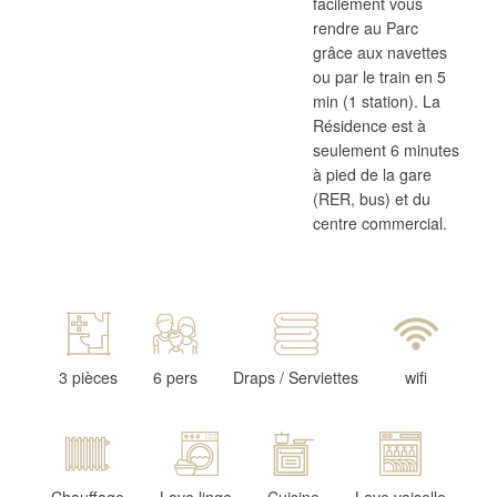
facilement vous
rendre au Parc
grâce aux navettes
ou par le train en 5
min (1 station). La
Résidence est à
seulement 6 minutes
à pied de la gare
(RER, bus) et du
centre commercial.
3 pièces
6 pers
Draps / Serviettes
wifi