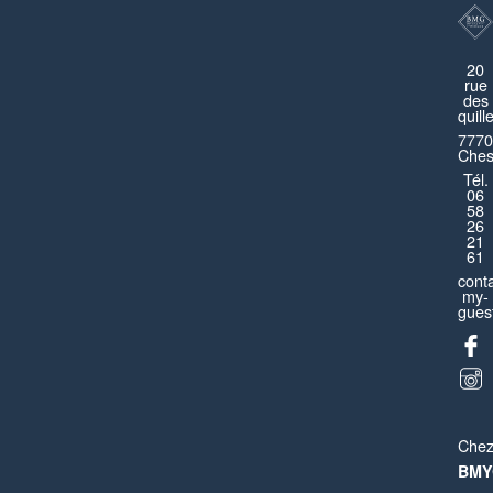
20
rue
des
quill
7770
Ches
Tél.
06
Dreamland Disneyland
58
26
21
Montévrain
61
cont
Appartement
4 pièces
8 personnes
my-
guest
Che
BMY