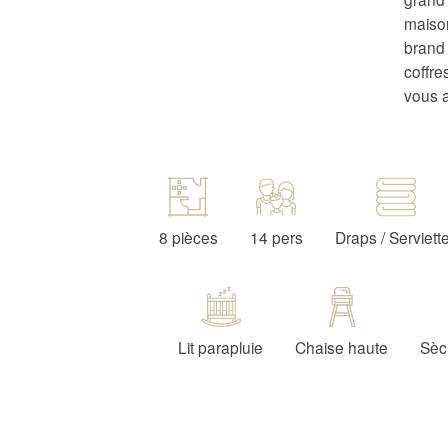
maison
brand 
coffre
vous ac
8 pièces
14 pers
Draps / Serviett
Lit parapluie
Chaise haute
Sèc