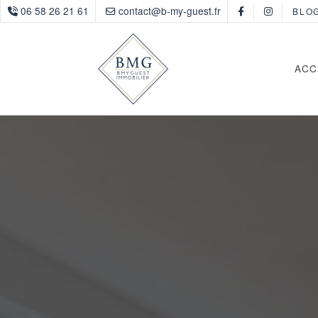
06 58 26 21 61
contact@b-my-guest.fr
BLO
ACC