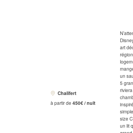
N’atte
Disney
art dé
région
logem
manger
un sau
5 gra
rivier
Chalifert
chambr
à partir de
450€ / nuit
inspir
simpl
size C
un lit
grand 