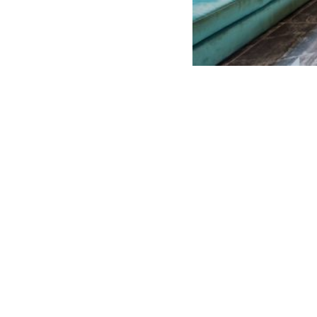
1
2
3
Aut