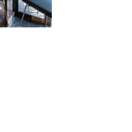
3
14
15
16
sser