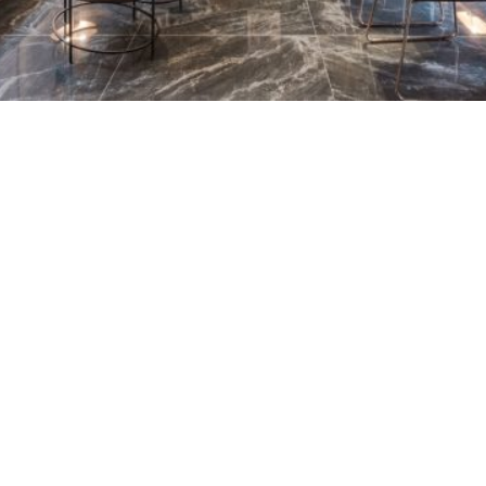
4
5
6
7
8
9
10
11
12
1
17
18
res locations qui pourraient vous intére