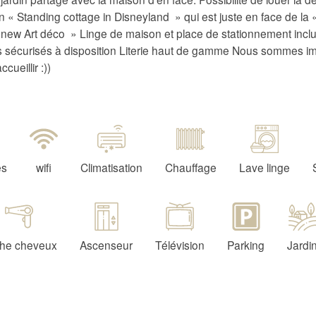
 « Standing cottage in Disneyland » qui est juste en face de la 
new Art déco » Linge de maison et place de stationnement incl
s sécurisés à disposition Literie haut de gamme Nous sommes im
cueillir :))
es
wifi
Climatisation
Chauffage
Lave linge
he cheveux
Ascenseur
Télévision
Parking
Jardi