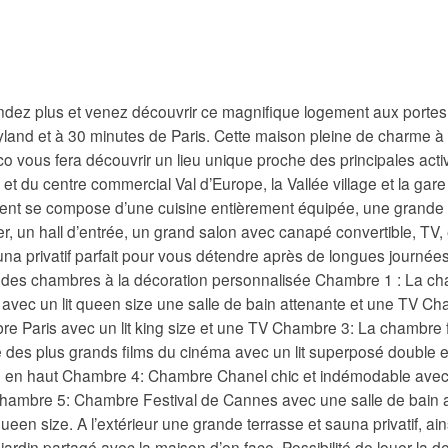
ndez plus et venez découvrir ce magnifique logement aux portes
land et à 30 minutes de Paris. Cette maison pleine de charme à 
co vous fera découvrir un lieu unique proche des principales activ
 et du centre commercial Val d’Europe, la Vallée village et la ga
ent se compose d’une cuisine entièrement équipée, une grande 
, un hall d’entrée, un grand salon avec canapé convertible, TV, 
na privatif parfait pour vous détendre après de longues journées 
ndes chambres à la décoration personnalisée Chambre 1 : La c
a avec un lit queen size une salle de bain attenante et une TV C
e Paris avec un lit king size et une TV Chambre 3: La chambre f
é des plus grands films du cinéma avec un lit superposé double 
e en haut Chambre 4: Chambre Chanel chic et indémodable avec 
hambre 5: Chambre Festival de Cannes avec une salle de bain a
 queen size. A l’extérieur une grande terrasse et sauna privatif, ai
jardin partagé avec la maison d’en face. Possibilité de louer la 