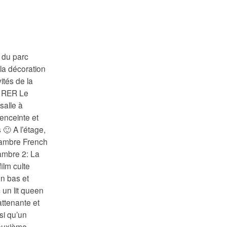
 du parc
la décoration
ités de la
re RER Le
salle à
enceinte et
🙂 A l’étage,
hambre French
hambre 2: La
ilm culte
en bas et
un lit queen
ttenante et
nsi qu’un
deuxième