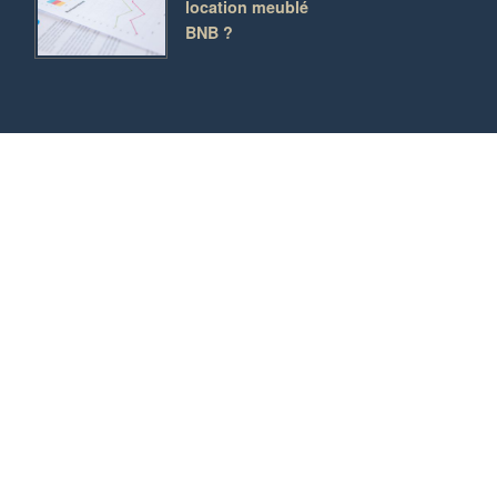
location meublé
BNB ?