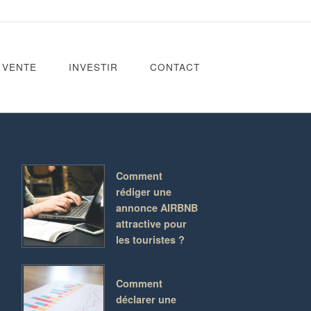
VENTE
INVESTIR
CONTACT
Comment
rédiger une
annonce AIRBNB
attractive pour
les touristes ?
Comment
déclarer une